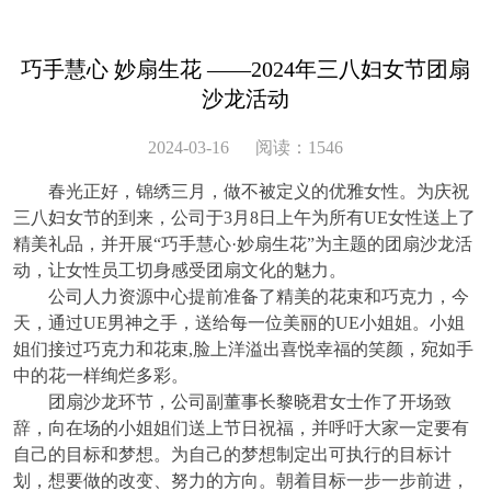
巧手慧心 妙扇生花 ——2024年三八妇女节团扇
沙龙活动
2024-03-16 阅读：1546
春光正好，锦绣三月，做不被定义的优雅女性。为庆祝
三八妇女节的到来，公司于
3月8日上午为所有UE女性送上了
精美礼品，并开展“巧手慧心·妙扇生花”为主题的团扇沙龙活
动，让女性员工切身感受团扇文化的魅力。
公司人力资源中心提前准备了精美的花束和巧克力，今
天
，通过
UE男神
之手，
送给每一位美丽的
UE小姐姐。小姐
姐们接过巧克力和花束,脸上
洋溢出
喜悦幸福的
笑
颜，宛如手
中
的花
一样绚烂多彩。
团扇沙龙环节，公司副董事长黎晓君女士作了开场致
辞，向在场的小姐姐们送上节日祝福，并呼吁大家一定要有
自己的目标和梦想。为自己的梦想制定出可执行的目标计
划，想要做的改变、努力的方向。朝着目标一步一步前进，