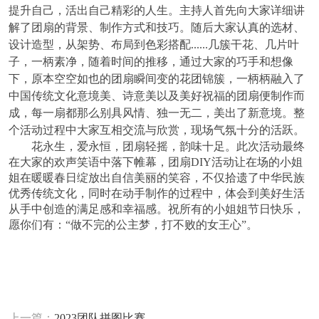
提升自己，活出自己精彩的人生。主持人首先向大家详细讲
解了团扇的背景、制作方式和技巧。随后大家认真的选材、
设计造型，从架势、布局到色彩搭配
......几簇干花、几片叶
子，一柄素净，随着时间的推移，通过大家的巧手和想像
下，原本空空如也的团扇瞬间变的花团锦簇，一柄柄融入了
中国传统文化意境美、诗意美以及美好祝福的团扇便制作而
成，每一扇都那么别具风情、独一无二，美出了新意境。整
个活动过程中大家互相交流与欣赏，现场气氛十分的活跃。
花永生，爱永恒，团扇轻摇，韵味十足。此次活动最终
在大家的欢声笑语中落下帷幕
，
团扇
DIY活动让在场的小姐
姐在暖暖春日绽放出自信美丽的笑容，不仅拾遗了中华民族
优秀传统文化，同时在动手制作的过程中，体会到美好生活
从手中创造的满足感和幸福感。祝所有的小姐姐节日快乐，
愿你们有：
“做不完的公主梦，打不败的女王心”
。
上一篇：
2023团队拼图比赛